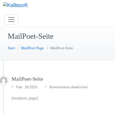
Zum
Inhalt
springen
Smart Software For Your Business
Kalilasoft
MailPoet-Seite
Start
/
MailPoet Page
/
MailPoet-Seite
MailPoet-Seite
für
Feb. 19,2020
Kommentare deaktiviert
MailPoet-
Seite
[mailpoet_page]